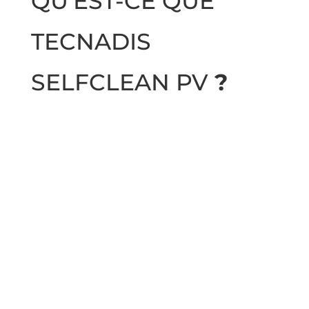
QU’EST-CE QUE
;
TECNADIS
SELFCLEAN PV
?
TECNADIS SELFCLEAN PV est un traitement de
surface nanotechnologique qui
augmente
l’efficacité énergétique des panneaux
solaires de plus de 8%
et, en outre
, ils restent
propres et ils sont efficaces plus longtemps
grâce à trois propriétés